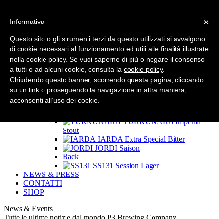
×
Informativa
HOME
CHI SIAMO
Questo sito o gli strumenti terzi da questo utilizzati si avvalgono
LE BIRRE P3
di cookie necessari al funzionamento ed utili alle finalità illustrate
Back
nella cookie policy. Se vuoi saperne di più o negare il consenso
SPEED
Golden Ale
RIFF
Session White IPA
a tutti o ad alcuni cookie, consulta la
cookie policy
.
100 NODI
Double IPA
Chiudendo questo banner, scorrendo questa pagina, cliccando
West Coast Sardinia
West
su un link o proseguendo la navigazione in altra maniera,
Coast IPA
acconsenti all’uso dei cookie.
Back
50 NODI
India Pale Ale
TURKUNARA
Imperial
Stout
IARDA
Extra Special Bitter
JORDI
Saison
Back
SS131
Session Lager
NEWS & PRESS
CONTATTI
SHOP
News & Events
Tutte le ultime notizie dal mondo P3 Brewing Company