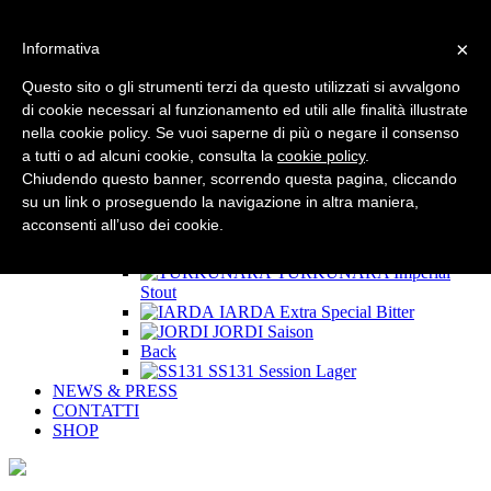
×
Informativa
HOME
CHI SIAMO
Questo sito o gli strumenti terzi da questo utilizzati si avvalgono
LE BIRRE P3
di cookie necessari al funzionamento ed utili alle finalità illustrate
Back
nella cookie policy. Se vuoi saperne di più o negare il consenso
SPEED
Golden Ale
RIFF
Session White IPA
a tutti o ad alcuni cookie, consulta la
cookie policy
.
100 NODI
Double IPA
Chiudendo questo banner, scorrendo questa pagina, cliccando
West Coast Sardinia
West
su un link o proseguendo la navigazione in altra maniera,
Coast IPA
acconsenti all’uso dei cookie.
Back
50 NODI
India Pale Ale
TURKUNARA
Imperial
Stout
IARDA
Extra Special Bitter
JORDI
Saison
Back
SS131
Session Lager
NEWS & PRESS
CONTATTI
SHOP