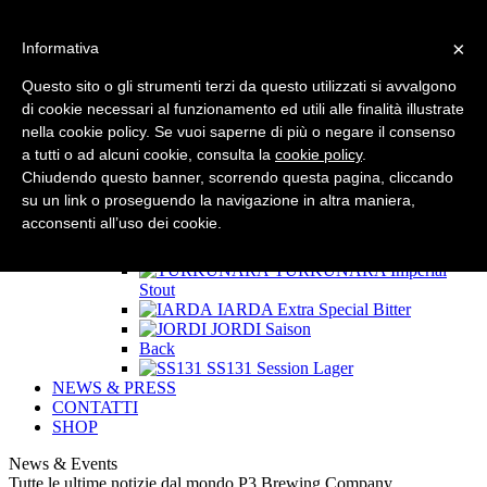
×
Informativa
HOME
CHI SIAMO
Questo sito o gli strumenti terzi da questo utilizzati si avvalgono
LE BIRRE P3
di cookie necessari al funzionamento ed utili alle finalità illustrate
Back
nella cookie policy. Se vuoi saperne di più o negare il consenso
SPEED
Golden Ale
RIFF
Session White IPA
a tutti o ad alcuni cookie, consulta la
cookie policy
.
100 NODI
Double IPA
Chiudendo questo banner, scorrendo questa pagina, cliccando
West Coast Sardinia
West
su un link o proseguendo la navigazione in altra maniera,
Coast IPA
acconsenti all’uso dei cookie.
Back
50 NODI
India Pale Ale
TURKUNARA
Imperial
Stout
IARDA
Extra Special Bitter
JORDI
Saison
Back
SS131
Session Lager
NEWS & PRESS
CONTATTI
SHOP
News & Events
Tutte le ultime notizie dal mondo P3 Brewing Company