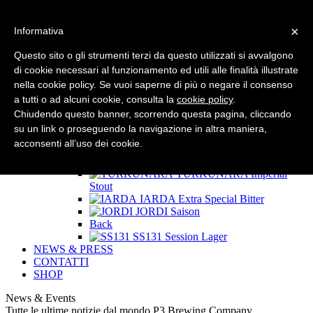
×
Informativa
HOME
CHI SIAMO
Questo sito o gli strumenti terzi da questo utilizzati si avvalgono
LE BIRRE P3
di cookie necessari al funzionamento ed utili alle finalità illustrate
Back
nella cookie policy. Se vuoi saperne di più o negare il consenso
SPEED
Golden Ale
RIFF
Session White IPA
a tutti o ad alcuni cookie, consulta la
cookie policy
.
100 NODI
Double IPA
Chiudendo questo banner, scorrendo questa pagina, cliccando
West Coast Sardinia
West
su un link o proseguendo la navigazione in altra maniera,
Coast IPA
acconsenti all’uso dei cookie.
Back
50 NODI
India Pale Ale
TURKUNARA
Imperial
Stout
IARDA
Extra Special Bitter
JORDI
Saison
Back
SS131
Session Lager
NEWS & PRESS
CONTATTI
SHOP
News & Events
Tutte le ultime notizie dal mondo P3 Brewing Company