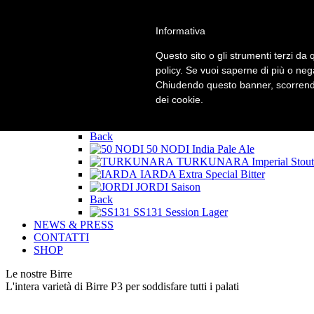
Informativa
HOME
CHI SIAMO
Questo sito o gli strumenti terzi da q
LE BIRRE P3
policy. Se vuoi saperne di più o neg
Back
Chiudendo questo banner, scorrendo
SPEED
Golden Ale
RIFF
Session White IPA
dei cookie.
100 NODI
Double IPA
West Coast Sardinia
West 
Back
50 NODI
India Pale Ale
TURKUNARA
Imperial Stout
IARDA
Extra Special Bitter
JORDI
Saison
Back
SS131
Session Lager
NEWS & PRESS
CONTATTI
SHOP
Le nostre Birre
L'intera varietà di Birre P3 per soddisfare tutti i palati