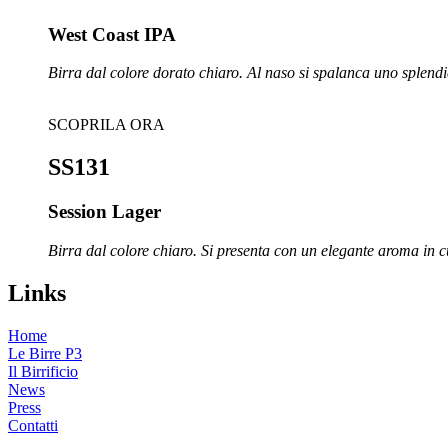
West Coast IPA
Birra dal colore dorato chiaro. Al naso si spalanca uno splendid
SCOPRILA ORA
SS131
Session Lager
Birra dal colore chiaro. Si presenta con un elegante aroma in cu
Links
Home
Le Birre P3
Il Birrificio
News
Press
Contatti