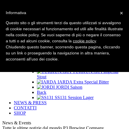
×
Informativa
HOME
CHI SIAMO
Questo sito o gli strumenti terzi da questo utilizzati si avvalgono
LE BIRRE P3
di cookie necessari al funzionamento ed utili alle finalità illustrate
Back
nella cookie policy. Se vuoi saperne di più o negare il consenso
SPEED
Golden Ale
RIFF
Session White IPA
a tutti o ad alcuni cookie, consulta la
cookie policy
.
100 NODI
Double IPA
Chiudendo questo banner, scorrendo questa pagina, cliccando
West Coast Sardinia
West
su un link o proseguendo la navigazione in altra maniera,
Coast IPA
acconsenti all’uso dei cookie.
Back
50 NODI
India Pale Ale
TURKUNARA
Imperial
Stout
IARDA
Extra Special Bitter
JORDI
Saison
Back
SS131
Session Lager
NEWS & PRESS
CONTATTI
SHOP
News & Events
Tutte le ultime notizie dal mondo P3 Brewing Company